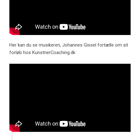
Her kan du se musikeren, Johannes Gissel fortælle om sit
forløb hos KunstnerCoaching.dk