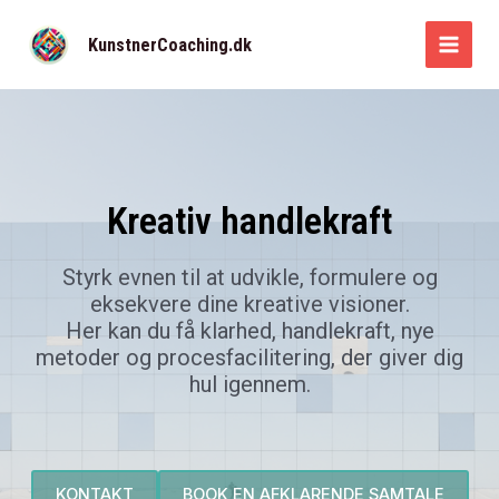
Gå
til
KunstnerCoaching.dk
MAI
indholdet
MEN
Kreativ handlekraft
Styrk evnen til at udvikle, formulere og
eksekvere dine kreative visioner.
Her kan du få klarhed, handlekraft, nye
metoder og procesfacilitering, der giver dig
hul igennem.
KONTAKT
BOOK EN AFKLARENDE SAMTALE