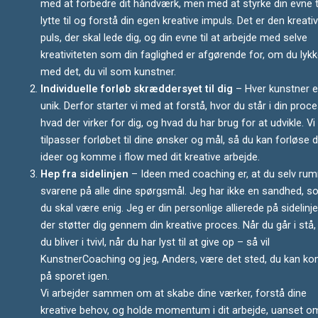
med at forbedre dit håndværk, men med at styrke din evne ti
lytte til og forstå din egen kreative impuls. Det er den kreati
puls, der skal lede dig, og din evne til at arbejde med selve
kreativiteten som din faglighed er afgørende for, om du lyk
med det, du vil som kunstner.
Individuelle forløb skræddersyet til dig
– Hver kunstner e
unik. Derfor starter vi med at forstå, hvor du står i din proce
hvad der virker for dig, og hvad du har brug for at udvikle. Vi
tilpasser forløbet til dine ønsker og mål, så du kan forløse d
ideer og komme i flow med dit kreative arbejde.
Hep fra sidelinjen
– Ideen med coaching er, at du selv ru
svarene på alle dine spørgsmål. Jeg har ikke en sandhed, 
du skal være enig. Jeg er din personlige allierede på sidelinje
der støtter dig gennem din kreative proces. Når du går i stå,
du bliver i tvivl, når du har lyst til at give op – så vil
KunstnerCoaching og jeg, Anders, være det sted, du kan 
på sporet igen.
Vi arbejder sammen om at skabe dine værker, forstå dine
kreative behov, og holde momentum i dit arbejde, uanset o