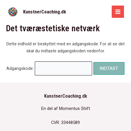
Gå
til
KunstnerCoaching.dk
MAI
indholdet
Det tværæstetiske netværk
MEN
Dette indhold er beskyttet med en adgangskode. For at se det
skal du indtaste adgangskoden nedenfor.
Adgangskode:
KunstnerCoaching.dk
En del af Momentus Shift
CVR: 33448589