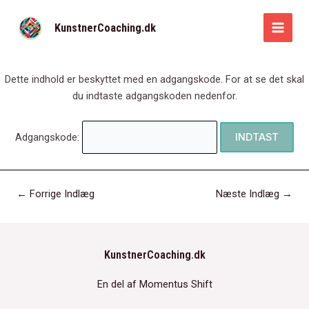
Gå
til
KunstnerCoaching.dk
MAI
indholdet
MEN
Dette indhold er beskyttet med en adgangskode. For at se det skal
du indtaste adgangskoden nedenfor.
Adgangskode:
Post
←
Forrige Indlæg
Næste Indlæg
→
navigation
KunstnerCoaching.dk
En del af Momentus Shift