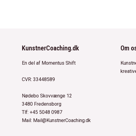
KunstnerCoaching.dk
Om o
En del af Momentus Shift
Kunstne
kreativ
CVR: 33448589
Nødebo Skovvænge 12
3480 Fredensborg
Tlf: +45 5048 0987
Mail: Mail@KunstnerCoaching.dk