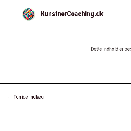
Gå
til
KunstnerCoaching.dk
indholdet
Dette indhold er be
Post
←
Forrige Indlæg
navigation