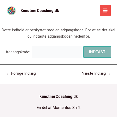
Gå
til
KunstnerCoaching.dk
MAI
indholdet
MEN
Dette indhold er beskyttet med en adgangskode. For at se det skal
du indtaste adgangskoden nedenfor.
Adgangskode:
Post
←
Forrige Indlæg
Næste Indlæg
→
navigation
KunstnerCoaching.dk
En del af Momentus Shift