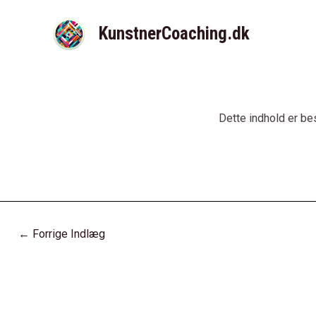
Gå
til
KunstnerCoaching.dk
indholdet
Dette indhold er be
Post
←
Forrige Indlæg
navigation