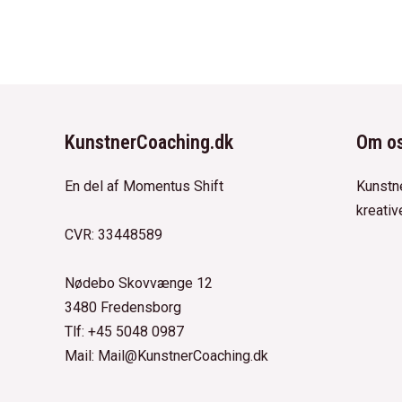
KunstnerCoaching.dk
Om o
En del af Momentus Shift
Kunstne
kreativ
CVR: 33448589
Nødebo Skovvænge 12
3480 Fredensborg
Tlf: +45 5048 0987
Mail: Mail@KunstnerCoaching.dk